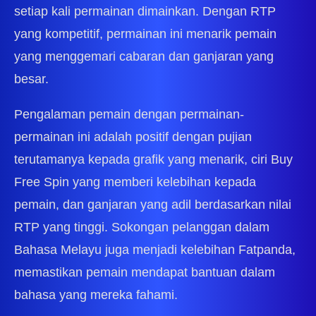
setiap kali permainan dimainkan. Dengan RTP
yang kompetitif, permainan ini menarik pemain
yang menggemari cabaran dan ganjaran yang
besar.
Pengalaman pemain dengan permainan-
permainan ini adalah positif dengan pujian
terutamanya kepada grafik yang menarik, ciri Buy
Free Spin yang memberi kelebihan kepada
pemain, dan ganjaran yang adil berdasarkan nilai
RTP yang tinggi. Sokongan pelanggan dalam
Bahasa Melayu juga menjadi kelebihan Fatpanda,
memastikan pemain mendapat bantuan dalam
bahasa yang mereka fahami.