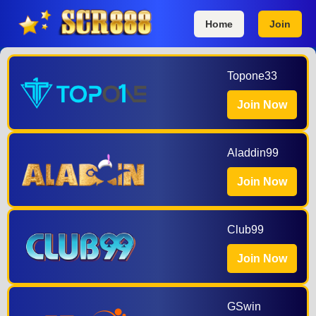
Home
Join
Topone33
Join Now
Aladdin99
Join Now
Club99
Join Now
GSwin