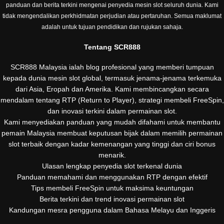
panduan dan berita terkini mengenai penyedia mesin slot seluruh dunia. Kami
tidak mengendalikan perkhidmatan perjudian atau pertaruhan. Semua maklumat
adalah untuk tujuan pendidikan dan rujukan sahaja.
Tentang SCR888
SCR888 Malaysia ialah blog profesional yang memberi tumpuan
kepada dunia mesin slot global, termasuk jenama-jenama terkemuka
dari Asia, Eropah dan Amerika. Kami membincangkan secara
mendalam tentang RTP (Return to Player), strategi membeli FreeSpin,
dan inovasi terkini dalam permainan slot.
Kami menyediakan panduan yang mudah difahami untuk membantu
pemain Malaysia membuat keputusan bijak dalam memilih permainan
slot terbaik dengan kadar kemenangan yang tinggi dan ciri bonus
menarik.
Ulasan lengkap penyedia slot terkenal dunia
Panduan memahami dan menggunakan RTP dengan efektif
Tips membeli FreeSpin untuk maksima keuntungan
Berita terkini dan trend inovasi permainan slot
Kandungan mesra pengguna dalam Bahasa Melayu dan Inggeris