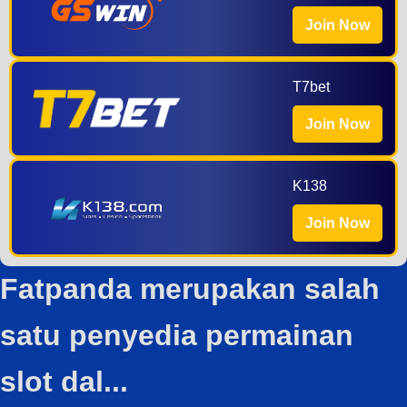
Join Now
T7bet
Join Now
K138
Join Now
Fatpanda merupakan salah
satu penyedia permainan
slot dal...