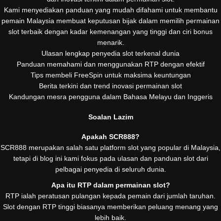
Kami menyediakan panduan yang mudah difahami untuk membantu
pemain Malaysia membuat keputusan bijak dalam memilih permainan
slot terbaik dengan kadar kemenangan yang tinggi dan ciri bonus
menarik.
Ulasan lengkap penyedia slot terkenal dunia
Panduan memahami dan menggunakan RTP dengan efektif
Tips membeli FreeSpin untuk maksima keuntungan
Berita terkini dan trend inovasi permainan slot
Kandungan mesra pengguna dalam Bahasa Melayu dan Inggeris
Soalan Lazim
Apakah SCR888?
SCR888 merupakan salah satu platform slot yang popular di Malaysia,
tetapi di blog ini kami fokus pada ulasan dan panduan slot dari
pelbagai penyedia di seluruh dunia.
Apa itu RTP dalam permainan slot?
RTP ialah peratusan pulangan kepada pemain dari jumlah taruhan.
Slot dengan RTP tinggi biasanya memberikan peluang menang yang
lebih baik.