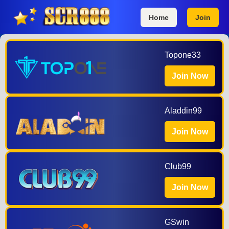
Home
Join
Topone33
Join Now
Aladdin99
Join Now
Club99
Join Now
GSwin