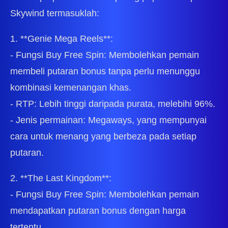
Skywind termasuklah:
1. **Genie Mega Reels**:
- Fungsi Buy Free Spin: Membolehkan pemain
membeli putaran bonus tanpa perlu menunggu
kombinasi kemenangan khas.
- RTP: Lebih tinggi daripada purata, melebihi 96%.
- Jenis permainan: Megaways, yang mempunyai
cara untuk menang yang berbeza pada setiap
putaran.
2. **The Last Kingdom**:
- Fungsi Buy Free Spin: Membolehkan pemain
mendapatkan putaran bonus dengan harga
tertentu.