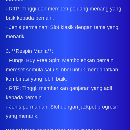
- RTP: Tinggi dan memberi peluang menang yang
baik kepada pemain.
- Jenis permainan: Slot klasik dengan tema yang
menarik.
3. **Respin Mania**:
- Fungsi Buy Free Spin: Membolehkan pemain
mereset semula satu simbol untuk mendapatkan
kombinasi yang lebih baik.
- RTP: Tinggi, memberikan ganjaran yang adil
kepada pemain.
- Jenis permainan: Slot dengan jackpot progresif
yang menarik.